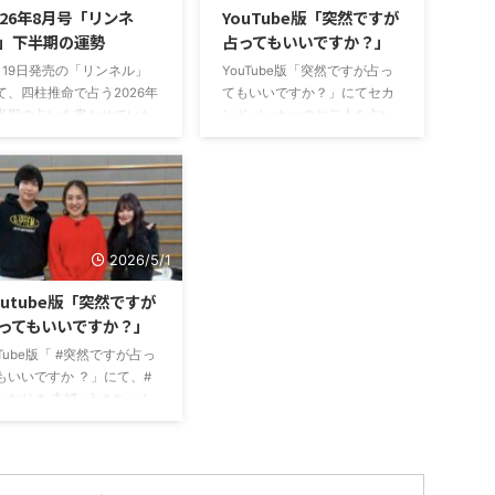
026年8月号「リンネ
YouTube版「突然ですが
」下半期の運勢
占ってもいいですか？」
月19日発売の「リンネル」
YouTube版「突然ですが占っ
て、四柱推命で占う2026年
てもいいですか？」にてセカ
半期の占いを書かせていた
ンドバッカーのお二人を占い
きました。リンネル 2026
ました
彼らの親世代の私は
8月号 下半期の占いは下記
肘打ち界隈というのをはじめ
イトでも見ることができる
て知ったのだけど、、、 二人
で、よかったらチェックし
ともまさに今どきの感じで、
みてくださいね。↓大串ノ
話を聞いててすごく面白かっ
コさんの四柱推命占い
たです
最後は私も肘打ち頑
2026/5/1
張りました
是非見てみて
ください！
outube版「突然ですが
ってもいいですか？」
uTube版「 #突然ですが占っ
もいいですか ？」にて、#
ゅなりさ 夫婦+うさちゃん
赤ちゃん）を占いました
いでは色々つっこんでます
、素敵家族でほのぼのさせ
いただきました
よかった