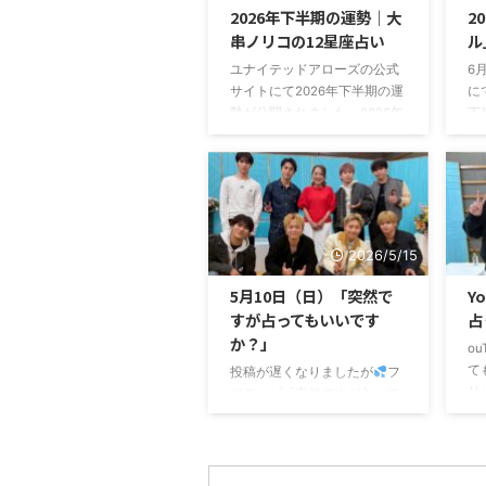
2026年下半期の運勢｜大
2
串ノリコの12星座占い
ル
ユナイテッドアローズの公式
6
サイトにて2026年下半期の運
に
勢が公開されました。2026年
下
下半期の運勢 2026年下半期
だ
は、「選ぶこと」が大きなテ
年
ーマになる半年間ぜひ参考に
サ
してくださいね！
の
て
リ
2026/5/15
5月10日（日）「突然で
Y
すが占ってもいいです
占
か？」
o
て
投稿が遅くなりましたが
フ
り
ジテレビ「突然ですが占って
（
もいいですか？」にて
占
GENERATIONSの小森隼さん
が
とBALLISTIK BOYZの7人を占
て
いました
これまで色々なボ