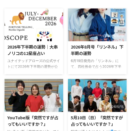
2026/6/19
2026/6/19
2026年下半期の運勢｜大串
2026年8月号「リンネル」下
ノリコの12星座占い
半期の運勢
ユナイテッドアローズの公式サイ
6月19日発売の「リンネル」に
トにて2026年下半期の運勢が公
て、四柱推命で占う2026年下半
開されました。2026年下半期の
期の占いを書かせていただきまし
運勢 2026年下半期は、「選ぶこ
た。リンネル 2026年8月号 下半
と」が大きなテーマになる半年間
期の占いは下記サイトでも見るこ
ぜひ参考にしてくださいね！
とができるので、よかったらチェ
ックしてみてくださいね。↓大串
ノリコさんの四柱推命占い
2026/5/17
2026/5/15
YouTube版「突然ですが占
5月10日（日）「突然ですが
ってもいいですか？」
占ってもいいですか？」