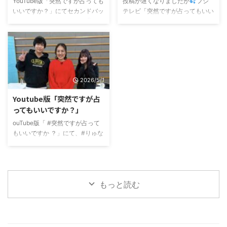
YouTube版「突然ですが占っても
投稿が遅くなりましたが
フジ
いいですか？」にてセカンドバッ
テレビ「突然ですが占ってもいい
カーのお二人を占いました
彼
ですか？」にてGENERATIONSの
らの親世代の私は肘打ち界隈とい
小森隼さんとBALLISTIK BOYZの
うのをはじめて知ったのだけ
7人を占いました
これまで色々
ど、、、 二人ともまさに今どき
なボーイズグループを見てきたけ
の感じで、話を聞いててすごく面
ど、これだけアクの強いグループ
白かったです
最後は私も肘打
ははじめて(・o・) また小森さん
2026/5/1
ち頑張りました
是非見てみ
は秩父でお見かけしたことが実は
てください！
あるのですが、、、その時よりも
Youtube版「突然ですが占
オーラが強くなってた感じだった
ってもいいですか？」
のだけど、それが手相に現れて面
白かったです
以前番組で小森
ouTube版「 #突然ですが占って
さん以外のGENERATIONSを占っ
もいいですか ？」にて、#りゅな
たことはあ ...
りさ 夫婦+うさちゃん（赤ちゃ
ん）を占いました
占いでは
色々つっこんでますが、素敵家族
でほのぼのさせていただきました
もっと読む
よかったら見てみてください
ね。