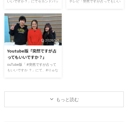
いいですか？」にてセカンドバッ
テレビ「突然ですが占ってもいい
カーのお二人を占いました
彼
ですか？」にてGENERATIONSの
らの親世代の私は肘打ち界隈とい
小森隼さんとBALLISTIK BOYZの
うのをはじめて知ったのだけ
7人を占いました
これまで色々
ど、、、 二人ともまさに今どき
なボーイズグループを見てきたけ
の感じで、話を聞いててすごく面
ど、これだけアクの強いグループ
白かったです
最後は私も肘打
ははじめて(・o・) また小森さん
2026/5/1
ち頑張りました
是非見てみ
は秩父でお見かけしたことが実は
てください！
あるのですが、、、その時よりも
Youtube版「突然ですが占
オーラが強くなってた感じだった
ってもいいですか？」
のだけど、それが手相に現れて面
白かったです
以前番組で小森
ouTube版「 #突然ですが占って
さん以外のGENERATIONSを占っ
もいいですか ？」にて、#りゅな
たことはあ ...
りさ 夫婦+うさちゃん（赤ちゃ
ん）を占いました
占いでは
色々つっこんでますが、素敵家族
でほのぼのさせていただきました
もっと読む
よかったら見てみてください
ね。