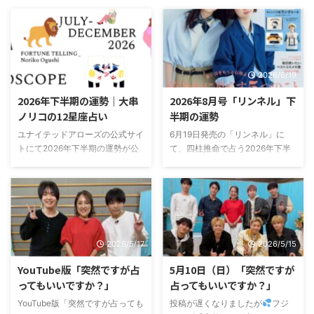
2026/6/19
2026/6/19
2026年下半期の運勢｜大串
2026年8月号「リンネル」下
ノリコの12星座占い
半期の運勢
ユナイテッドアローズの公式サイ
6月19日発売の「リンネル」に
トにて2026年下半期の運勢が公
て、四柱推命で占う2026年下半
開されました。2026年下半期の
期の占いを書かせていただきまし
運勢 2026年下半期は、「選ぶこ
た。リンネル 2026年8月号 下半
と」が大きなテーマになる半年間
期の占いは下記サイトでも見るこ
ぜひ参考にしてくださいね！
とができるので、よかったらチェ
ックしてみてくださいね。↓大串
ノリコさんの四柱推命占い
2026/5/17
2026/5/15
YouTube版「突然ですが占
5月10日（日）「突然ですが
ってもいいですか？」
占ってもいいですか？」
YouTube版「突然ですが占っても
投稿が遅くなりましたが
フジ