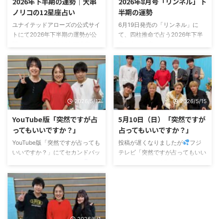
2026年下半期の運勢｜大串
2026年8月号「リンネル」下
ノリコの12星座占い
半期の運勢
ユナイテッドアローズの公式サイ
6月19日発売の「リンネル」に
トにて2026年下半期の運勢が公
て、四柱推命で占う2026年下半
開されました。2026年下半期の
期の占いを書かせていただきまし
運勢 2026年下半期は、「選ぶこ
た。リンネル 2026年8月号 下半
と」が大きなテーマになる半年間
期の占いは下記サイトでも見るこ
ぜひ参考にしてくださいね！
とができるので、よかったらチェ
ックしてみてくださいね。↓大串
ノリコさんの四柱推命占い
2026/5/17
2026/5/15
YouTube版「突然ですが占
5月10日（日）「突然ですが
ってもいいですか？」
占ってもいいですか？」
YouTube版「突然ですが占っても
投稿が遅くなりましたが
フジ
いいですか？」にてセカンドバッ
テレビ「突然ですが占ってもいい
カーのお二人を占いました
彼
ですか？」にてGENERATIONSの
らの親世代の私は肘打ち界隈とい
小森隼さんとBALLISTIK BOYZの
うのをはじめて知ったのだけ
7人を占いました
これまで色々
ど、、、 二人ともまさに今どき
なボーイズグループを見てきたけ
の感じで、話を聞いててすごく面
ど、これだけアクの強いグループ
白かったです
最後は私も肘打
ははじめて(・o・) また小森さん