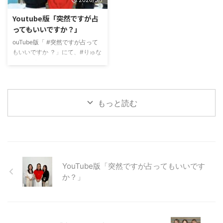
2026/5/1
ち頑張りました
是非見てみ
は秩父でお見かけしたことが実は
てください！
あるのですが、、、その時よりも
Youtube版「突然ですが占
オーラが強くなってた感じだった
ってもいいですか？」
のだけど、それが手相に現れて面
白かったです
以前番組で小森
ouTube版「 #突然ですが占って
さん以外のGENERATIONSを占っ
もいいですか ？」にて、#りゅな
たことはあ ...
りさ 夫婦+うさちゃん（赤ちゃ
ん）を占いました
占いでは
色々つっこんでますが、素敵家族
でほのぼのさせていただきました
もっと読む
よかったら見てみてください
ね。
YouTube版「突然ですが占ってもいいです
か？」