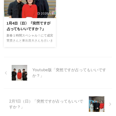
2026/1/2
1月4日（日）「突然ですが
占ってもいいですか？」
新春１時間スペシャル！にて成宮
寛貴さんと東出昌大さんを占いま
した！ めちゃくちゃかっこよか
ったー笑占いにもすごく興味をも
ってもらって嬉しかったです。
今年第一弾の放送は深夜24時55
分から。ぜひ見てくださいね。
Youtube版「突然ですが占ってもいいです
か？」
2月1日（日）「突然ですが占ってもいいで
すか？」